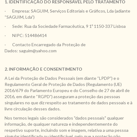
Política
1. IDENTIFICAÇÃO DO RESPONSÁVEL PELO TRATAMENTO
de
· Empresa: SAGUIM, Serviços Editoriais e Gráficos, Lda (adiante
“SAGUIM, Lda”)
Privacidade
· Sede: Rua da Sociedade Farmacêutica, 9 1º 1150-337 Lisboa
e
· NIPC: 514486414
Segurança
· Contacto Encarregado da Proteção de
Dados: saguim@yahoo.com
2. INFORMAÇÃO E CONSENTIMENTO
A Lei da Proteção de Dados Pessoais (em diante “LPDP”) e o
Regulamento Geral de Proteção de Dados (Regulamento (UE)
2016/679 do Parlamento Europeu e do Conselho de 27 de abril de
2016, em diante “RGPD”) asseguram a proteção das pessoas
singulares no que diz respeito ao tratamento de dados pessoais e à
livre circulação desses dados.
Nos termos legais são considerados "dados pessoais" qualquer
informação, de qualquer natureza e independentemente do
respetivo suporte, incluindo som e imagem, relativa a uma pessoa
singular identificada ou identificável, pelo que a proteção não