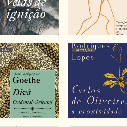
15,30 €
17,00 €
15,30 €
17,00 €
MOÇÃO
PROMOÇÃO
CARLOS DE OLIVEIRA
DIVÃ OCIDENTAL-
PROXIMIDADE DA
ORIENTAL, J. W.
DISTÂNCIA, SILVIN
GOETHE
RODRIGUES LOPE
16,65 €
18,50 €
13,50 €
15,00 €