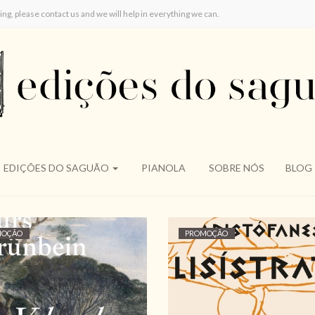
ring, please contact us and we will help in everything we can.
EDIÇÕES DO SAGUÃO
PIANOLA
SOBRE NÓS
BLOG
MOÇÃO
PROMOÇÃO
VELAS DE IGNIÇÃO,
LISÍSTRATA,
DURS GRÜNBEIN
ARISTÓFANES