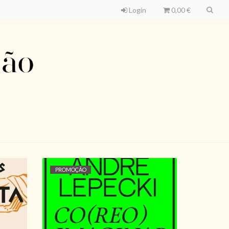
Login
0,00 €
PROMOÇÃO
CO(REO)IMAGINAR,
ANDRÉ LEPECKI