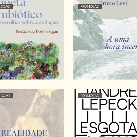
MOÇÃO
PROMOÇÃO
LANETA SIMBIÓTICO:
UM NOVO OLHAR
A UMA HORA INCER
OBRE A EVOLUÇÃO,
PRIMO LEVI
LYNN MARGULIS
14,40 €
16,00 €
15,30 €
17,00 €
MOÇÃO
PROMOÇÃO
A REALIDADE EM
ESGOTAR A DANÇA:
EXERCÍCIO: A
PERFORMANCE E 
FOTOGRAFIA, DA
POLÍTICA DO
FENOMENOLOGIA A
MOVIMENTO, AND
WALTER BENJAMIN,