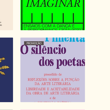
15,30 €
17,00 €
PROMOÇÃO
, A
O SILÊNCIO DOS
POETAS, ALBERTO
A
PIMENTA
S
16,20 €
18,00 €