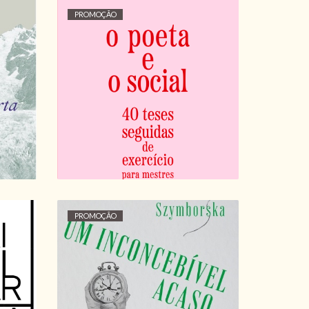
PROMOÇÃO
TA,
O POETA E O SOCIAL...
ALBERTO PIMENTA
8,10 €
9,00 €
PROMOÇÃO
 A
A
UM INCONCEBÍVEL
ACASO, WISŁAWA
RÉ
SZYMBORSKA