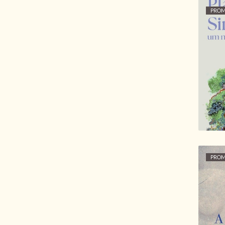
PRO
P
S
PRO