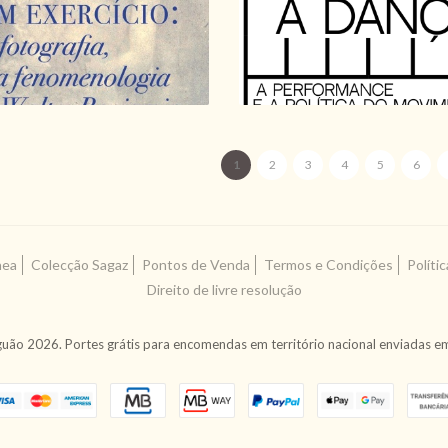
LEPECKI
NÉLIO CONCEIÇÃO
15,75 €
17,50 €
17,55 €
19,50 €
1
2
3
4
5
6
nea
Colecção Sagaz
Pontos de Venda
Termos e Condições
Políti
Direito de livre resolução
uão 2026. Portes grátis para encomendas em território nacional enviadas em 