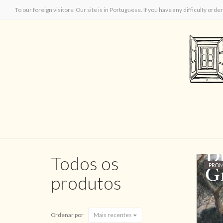
To our foreign visitors: Our site is in Portuguese. If you have any difficulty orde
Todos os
PRO
produtos
Ordenar por
Mais recentes