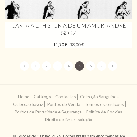
CARTA A D. HISTÓRIA DE UM AMOR, ANDRÉ
GORZ
11,70 €
13,00 €
<
1
2
3
4
5
6
7
>
Home
Catálogo
Contactos
Colecção Sanguínea
Colecção Sagaz
Pontos de Venda
Termos e Condições
Política de Privacidade e Segurança
Política de Cookies
Direito de livre resolução
© Edições do Saguão 2026. Portes grátis para encomendas em