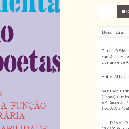
C
Descrição
Título: O Silên
Função da Arte 
Literária e de 
Autor: ALBER
Seguindo a edi
(Lisboa), que i
e
A Dimensão Poé
Liberdade e Aceit
1ª edição de O 
1978 (A Regra 