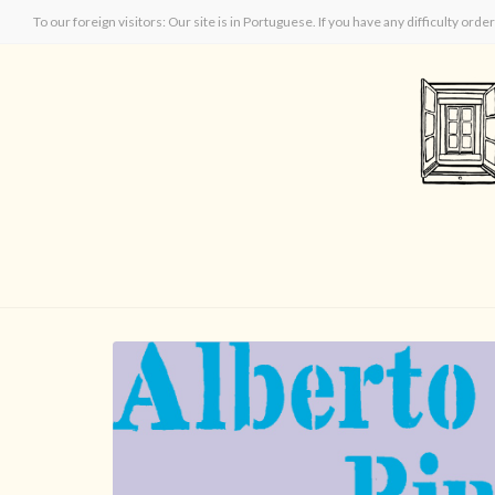
To our foreign visitors: Our site is in Portuguese. If you have any difficulty orde