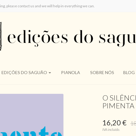
ring, please contact us and we will help in everything we can.
EDIÇÕES DO SAGUÃO
PIANOLA
SOBRE NÓS
BLOG
O SILÊNC
PIMENTA
16,20 €
18
IVA incluído.