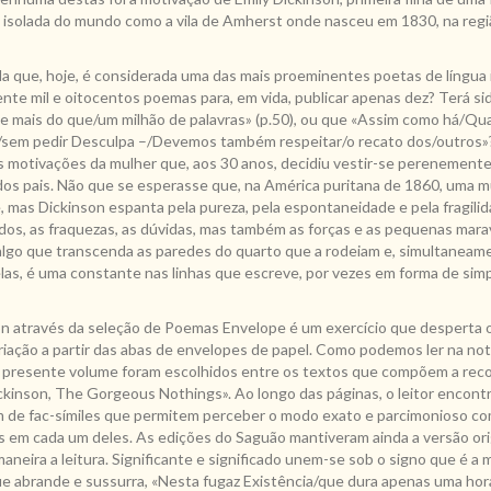
 isolada do mundo como a vila de Amherst onde nasceu em 1830, na reg
a que, hoje, é considerada uma das mais proeminentes poetas de língua i
ente mil e oitocentos poemas para, em vida, publicar apenas dez? Terá s
e mais do que/um milhão de palavras» (p.50), ou que «Assim como há/Q
sem pedir Desculpa –/Devemos também respeitar/o recato dos/outros»?
motivações da mulher que, aos 30 anos, decidiu vestir-se perenemente 
dos pais. Não que se esperasse que, na América puritana de 1860, uma m
 mas Dickinson espanta pela pureza, pela espontaneidade e pela fragili
os, as fraquezas, as dúvidas, mas também as forças e as pequenas mara
algo que transcenda as paredes do quarto que a rodeiam e, simultaneame
las, é uma constante nas linhas que escreve, por vezes em forma de sim
on através da seleção de Poemas Envelope é um exercício que desperta o
riação a partir das abas de envelopes de papel. Como podemos ler na nota
 presente volume foram escolhidos entre os textos que compõem a reco
ckinson, The Gorgeous Nothings». Ao longo das páginas, o leitor encontr
ém de fac-símiles que permitem perceber o modo exato e parcimonioso c
s em cada um deles. As edições do Saguão mantiveram ainda a versão ori
neira a leitura. Significante e significado unem-se sob o signo que é a 
ue abrande e sussurra, «Nesta fugaz Existência/que dura apenas uma h