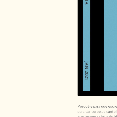
Porquê e para que escre
para dar corpo ao canto 
que lançam ao Mundo. Nen