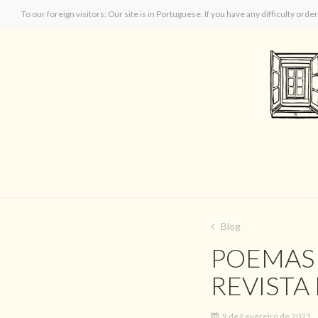
To our foreign visitors: Our site is in Portuguese. If you have any difficulty orde
Blog
POEMAS 
REVISTA
9 de Fevereiro de 2021