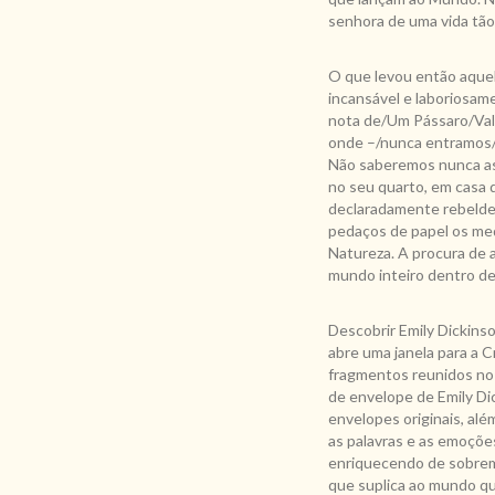
senhora de uma vida tão
O que levou então aquel
incansável e laboriosam
nota de/Um Pássaro/Val
onde –/nunca entramos/
Não saberemos nunca as 
no seu quarto, em casa 
declaradamente rebelde,
pedaços de papel os med
Natureza. A procura de 
mundo inteiro dentro de
Descobrir Emily Dickins
abre uma janela para a C
fragmentos reunidos no
de envelope de Emily Di
envelopes originais, al
as palavras e as emoçõe
enriquecendo de sobrema
que suplica ao mundo q