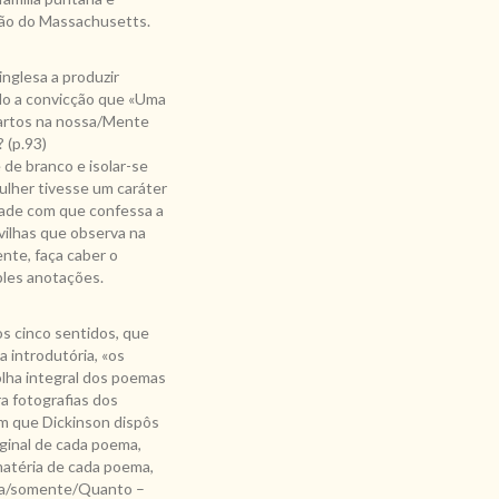
ião do Massachusetts.
nglesa a produzir
ido a convicção que «Uma
uartos na nossa/Mente
 (p.93)
de branco e isolar-se
ulher tivesse um caráter
dade com que confessa a
vilhas que observa na
nte, faça caber o
ples anotações.
s cinco sentidos, que
 introdutória, «os
lha integral dos poemas
a fotografias dos
om que Dickinson dispôs
ginal de cada poema,
matéria de cada poema,
ora/somente/Quanto –