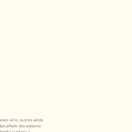
arem sê-lo, outros ainda
lpe afiado das palavras
amília puritana e