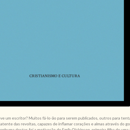
ve um escritor? Muitos fá-lo-ão para serem publicados, outros para tent
latente das revoltas, capazes de inflamar corações e almas através do go
huma destas foi a motivação de Emily Dickinson, primeira filha de uma f